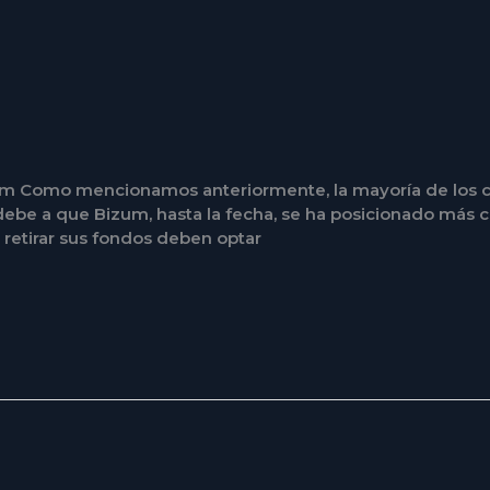
um Como mencionamos anteriormente, la mayoría de los c
ebe a que Bizum, hasta la fecha, se ha posicionado más c
retirar sus fondos deben optar