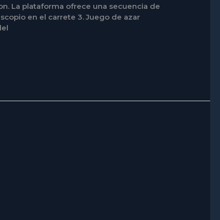
n. La plataforma ofrece una secuencia de
copio en el carrete 3. Juego de azar
del