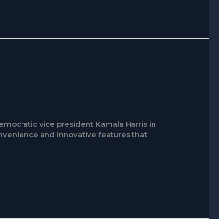
emocratic vice president Kamala Harris in
convenience and innovative features that