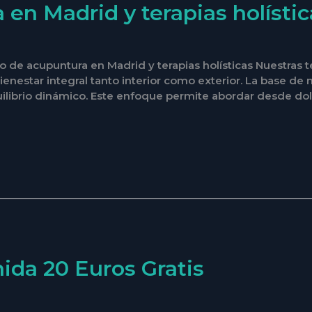
en Madrid y terapias holístic
de acupuntura en Madrid y terapias holísticas Nuestras ter
nestar integral tanto interior como exterior. La base de n
uilibrio dinámico. Este enfoque permite abordar desde dol
ida 20 Euros Gratis