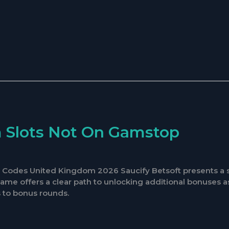
 Slots Not On Gamstop
 Codes United Kingdom 2026 Saucify Betsoft presents a sel
game offers a clear path to unlocking additional bonuses a
s to bonus rounds.