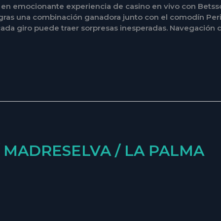
en emocionante experiencia de casino en vivo con Betsso
ras una combinación ganadora junto con el comodín Peris
ada giro puede traer sorpresas inesperadas. Navegación 
 MADRESELVA / LA PALMA