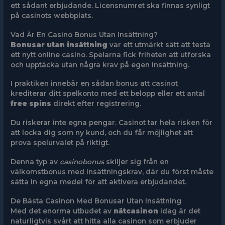
ett sådant erbjudande. Licensnumret ska finnas synligt
på casinots webbplats.
Vad Är En Casino Bonus Utan Insättning?
Bonusar utan insättning
var ett utmärkt sätt att testa
ett nytt online casino. Spelarna fick friheten att utforska
och upptäcka utan några krav på egen insättning.
I praktiken innebär en sådan bonus att casinot
krediterar ditt spelkonto med ett belopp eller ett antal
free spins
direkt efter registrering.
Du riskerar inte egna pengar. Casinot tar hela risken för
att locka dig som ny kund, och du får möjlighet att
prova spelurvalet på riktigt.
Denna typ av
casinobonus
skiljer sig från en
välkomstbonus med insättningskrav, där du först måste
sätta in egna medel för att aktivera erbjudandet.
De Bästa Casinon Med Bonusar Utan Insättning
Med det enorma utbudet av
nätcasinon
idag är det
naturligtvis svårt att hitta alla casinon som erbjuder