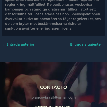
regler kring måttfullhet. Reloadbonusar, veckovisa
kampanjer och ständiga gratissnurr tillhör i stort sett
det förflutna för licensierade casinon. Spelinspektionen
övervakar aktivt att operatörerna följer regelverket, och
de som bryter mot bestämmelserna riskerar
sanktionsavgifter eller indragen licens.
←
Entrada anterior
Entrada siguiente
→
CONTACTO
blancoybrasil@gmail.com