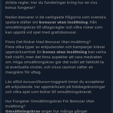
strikta regler. Har du funderingar kring hur en viss
bonus fungerar?
Nedan besvarar vi de vanligaste frågorna som svenska
spelare ställer om
bonusar utan insättning
, från
omsättningskrav till uttagsregler och vilka risker som
kan uppstå vid spel med gratisbonusar.
Finns Det Risker Med Bonusar Utan Insättning?
Flera olika typer av erbjudanden och kampanjer kräver
uppmärksamhet. En
bonus utan insättning
kan verka
helt riskfri, men det finns aspekter att vara medveten
om. Höga omsättningskrav gör det svårt att faktiskt ta
ut eventuella vinster, och vissa casinon sätter en
maxgräns för uttag.
Läs alltid
bonusvillkoren
noggrant innan du accepterar
ett erbjudande. Var uppmärksam på tidsbegränsningar
och vilka spel som bidrar till omsättningskravet.
Hur Fungerar Omsättningskrav För Bonusar Utan
Insättning?
Omsättningskrav
anger hur många gånger