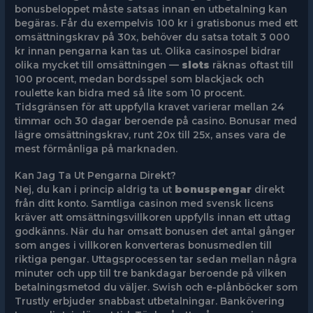
bonusbeloppet måste satsas innan en utbetalning kan
begäras. Får du exempelvis 100 kr i gratisbonus med ett
omsättningskrav på 30x, behöver du satsa totalt 3 000
kr innan pengarna kan tas ut. Olika casinospel bidrar
olika mycket till omsättningen —
slots
räknas oftast till
100 procent, medan bordsspel som blackjack och
roulette kan bidra med så lite som 10 procent.
Tidsgränsen för att uppfylla kravet varierar mellan 24
timmar och 30 dagar beroende på casino. Bonusar med
lägre omsättningskrav, runt 20x till 25x, anses vara de
mest förmånliga på marknaden.
Kan Jag Ta Ut Pengarna Direkt?
Nej, du kan i princip aldrig ta ut
bonuspengar
direkt
från ditt konto. Samtliga casinon med svensk licens
kräver att omsättningsvillkoren uppfylls innan ett uttag
godkänns. När du har omsatt bonusen det antal gånger
som anges i villkoren konverteras bonusmedlen till
riktiga pengar. Uttagsprocessen tar sedan mellan några
minuter och upp till tre bankdagar beroende på vilken
betalningsmetod du väljer. Swish och e-plånböcker som
Trustly erbjuder snabbast utbetalningar. Bankövering