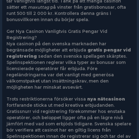
tar vanligtvis längst tid. Tänk på att många casinon
sätter ett
maxuttag
på vinster från gratisbonusar, ofta
runt 500 till 2 000 kr. Kontrollera denna gräns i
bonusvillkoren innan du börjar spela.
Ger Nya Casinon Vanligtvis Gratis Pengar Vid
Registrering?
Nya casinon på den svenska marknaden har
begränsade möjligheter att erbjuda
gratis pengar vid
registrering
sedan den svenska spellagen skärptes.
Spelinspektionen reglerar vilka typer av bonusar som
licensierade operatörer får erbjuda. Före
regeländringarna var det vanligt med generösa
välkomstpaket utan insättningskrav, men den
möjligheten har minskat avsevärt.
Trots restriktionerna försöker vissa
nya nätcasinon
fortfarande sticka ut med kreativa erbjudanden.
Gratissnurr vid registrering förekommer hos enstaka
operatörer, och beloppet ligger ofta på en lägre nivå
jämfört med vad som erbjöds tidigare. Svenska spelare
bör verifiera att casinot har en giltig licens från
Spelinspektionen innan de registrerar sig och tar del av